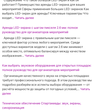
Содержание Что такое большой LED-экран и как он
работает? Преимущества аренды LED-экрана для ваших
мероприятий Сферы применения больших LED-экранов Как
выбрать LED-экран для аренды? Ключевые параметры Что
:
входит…
Читать далее
А
р
Аренда LED-экрана с шагом пикселя 2.6 мм: полное
е
руководство для организаторов мероприятий
н
Aренда LED-экрана с правильным шагом пикселя —
д
ключевой фактор успеха любого мероприятия. Среди
а
доступных вариантов модели с шагом 2.6 мм занимают
б
особое место, оптимально балансируя между качеством
о
:
изображения…
Читать далее
л
А
ь
р
Как выбрать звуковое оборудование для открытых площадок:
ш
е
полное руководство для организаторов мероприятий
о
н
г
Организация качественного звука на открытых площадках
д
о
требует профессионального подхода. В этом руководстве мы
а
L
подробно разберём все аспекты выбора оборудования — от
L
E
расчёта мощности до защиты от погодных условий,…
Читать
E
D
:
далее
D
-
К
-
э
а
Техническое обеспечение Спартакиады: звук, экраны,
э
к
к
синхронизация
к