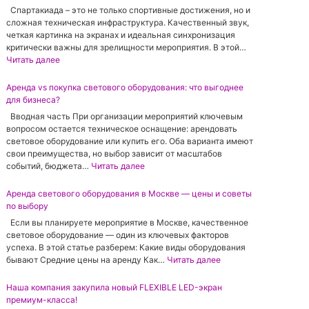
р
в
р
Спартакиада – это не только спортивные достижения, но и
а
ы
а
сложная техническая инфраструктура. Качественный звук,
н
б
н
четкая картинка на экранах и идеальная синхронизация
а
р
а
критически важны для зрелищности мероприятия. В этой…
:
а
с
:
Читать далее
п
т
ш
Т
о
ь
а
е
Аренда vs покупка светового оборудования: что выгоднее
л
з
г
х
для бизнеса?
н
в
о
н
о
у
Вводная часть При организации мероприятий ключевым
м
и
е
к
вопросом остается техническое оснащение: арендовать
п
ч
р
о
световое оборудование или купить его. Оба варианта имеют
и
е
у
в
свои преимущества, но выбор зависит от масштабов
к
с
к
о
:
событий, бюджета…
Читать далее
с
к
о
е
А
е
о
в
о
р
Аренда светового оборудования в Москве — цены и советы
л
е
о
б
е
по выбору
я
о
д
о
н
2
б
Если вы планируете мероприятие в Москве, качественное
с
р
д
.
е
световое оборудование — один из ключевых факторов
т
у
а
6
с
успеха. В этой статье разберем: Какие виды оборудования
в
д
v
м
п
:
бывают Средние цены на аренду Как…
Читать далее
о
о
s
м
е
А
д
в
п
:
ч
р
л
Наша компания закупила новый FLEXIBLE LED-экран
а
о
п
е
е
я
премиум-класса!
н
к
о
н
н