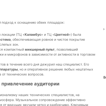
 подход к оснащению обеих площадок:
 локации (ТЦ «
Каламбус
» и ТЦ «
Цветной
») была
истема
, обеспечивающая ровное и чистое покрытие
слепых зон.
ся компактный
микшерный пульт
, позволивший
ки и микрофонов в зависимости от активности в торговом
ов в течение всего дня дежурил наш специалист. Его
аппаратуры
, но и оперативное решение любых нештатных
в от технических вопросов.
В
 привлечение аудитории
ионализму наших технических специалистов, на
тмосфера. Музыкальное сопровождение эффективно
я от ведущих звучали четко и разборчиво. Ключевым