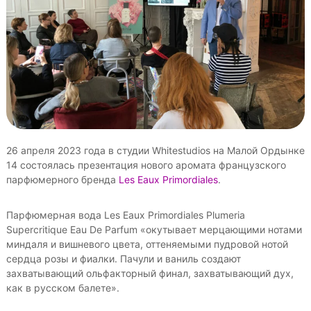
е
р
о
п
р
и
я
т
и
й
26 апреля 2023 года в студии Whitestudios на Малой Ордынке
14 состоялась презентация нового аромата французского
парфюмерного бренда
Les Eaux Primordiales
.
Парфюмерная вода Les Eaux Primordiales Plumeria
Supercritique Eau De Parfum «окутывает мерцающими нотами
миндаля и вишневого цвета, оттеняемыми пудровой нотой
сердца розы и фиалки. Пачули и ваниль создают
захватывающий ольфакторный финал, захватывающий дух,
как в русском балете».