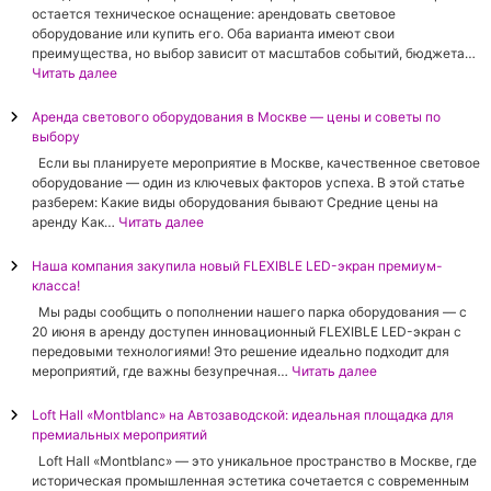
и
л
у
остается техническое оснащение: арендовать световое
о
ч
н
к
оборудование или купить его. Оба варианта имеют свои
м
е
о
о
преимущества, но выбор зависит от масштабов событий, бюджета…
п
с
е
в
:
Читать далее
и
к
р
о
А
к
о
у
е
р
Аренда светового оборудования в Москве — цены и советы по
с
е
к
о
е
выбору
е
о
о
б
н
л
б
Если вы планируете мероприятие в Москве, качественное световое
в
о
д
я
е
оборудование — один из ключевых факторов успеха. В этой статье
о
р
а
2
с
разберем: Какие виды оборудования бывают Средние цены на
д
у
v
.
п
:
аренду Как…
Читать далее
с
д
s
6
е
А
т
о
п
м
ч
р
в
Наша компания закупила новый FLEXIBLE LED-экран премиум-
в
о
м
е
е
о
класса!
а
к
:
н
н
д
н
у
Мы рады сообщить о пополнении нашего парка оборудования — c
п
и
д
л
и
п
20 июня в аренду доступен инновационный FLEXIBLE LED-экран с
о
е
а
я
е
к
передовыми технологиями! Это решение идеально подходит для
л
С
с
в
д
а
:
мероприятий, где важны безупречная…
Читать далее
н
п
в
а
л
с
Н
о
а
е
ш
я
в
а
е
Loft Hall «Montblanc» на Автозаводской: идеальная площадка для
р
т
е
о
е
ш
р
премиальных мероприятий
т
о
г
т
т
а
у
а
в
Loft Hall «Montblanc» — это уникальное пространство в Москве, где
о
к
о
к
к
к
о
историческая промышленная эстетика сочетается с современным
м
р
в
о