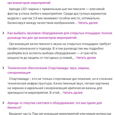
е
организаторов мероприятий
н
Aренда LED-экрана с правильным шагом пикселя — ключевой
д
фактор успеха любого мероприятия. Среди доступных вариантов
а
модели с шагом 2.6 мм занимают особое место, оптимально
б
:
балансируя между качеством изображения…
Читать далее
о
А
л
р
Как выбрать звуковое оборудование для открытых площадок: полное
ь
е
руководство для организаторов мероприятий
ш
н
о
Организация качественного звука на открытых площадках требует
д
г
профессионального подхода. В этом руководстве мы подробно
а
о
разберём все аспекты выбора оборудования — от расчёта
L
L
:
мощности до защиты от погодных условий,…
Читать далее
E
E
К
D
D
а
Техническое обеспечение Спартакиады: звук, экраны,
-
-
к
синхронизация
э
э
в
к
Спартакиада – это не только спортивные достижения, но и сложная
к
ы
р
техническая инфраструктура. Качественный звук, четкая картинка
р
б
а
на экранах и идеальная синхронизация критически важны для
а
р
н
:
зрелищности мероприятия. В этой…
Читать далее
н
а
а
Т
а
т
с
е
Аренда vs покупка светового оборудования: что выгоднее для
:
ь
ш
х
бизнеса?
п
з
а
н
о
в
Вводная часть При организации мероприятий ключевым вопросом
г