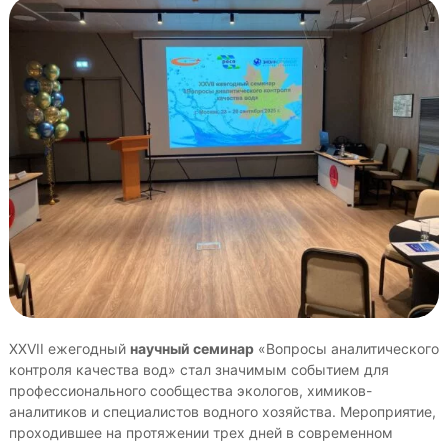
е
р
о
п
р
и
я
т
и
й
XXVII ежегодный
научный семинар
«Вопросы аналитического
контроля качества вод» стал значимым событием для
профессионального сообщества экологов, химиков-
аналитиков и специалистов водного хозяйства. Мероприятие,
проходившее на протяжении трех дней в современном