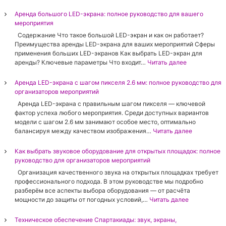
Аренда большого LED-экрана: полное руководство для вашего
мероприятия
Содержание Что такое большой LED-экран и как он работает?
Преимущества аренды LED-экрана для ваших мероприятий Сферы
применения больших LED-экранов Как выбрать LED-экран для
:
аренды? Ключевые параметры Что входит…
Читать далее
А
р
Аренда LED-экрана с шагом пикселя 2.6 мм: полное руководство для
е
организаторов мероприятий
н
Aренда LED-экрана с правильным шагом пикселя — ключевой
д
фактор успеха любого мероприятия. Среди доступных вариантов
а
модели с шагом 2.6 мм занимают особое место, оптимально
б
:
балансируя между качеством изображения…
Читать далее
о
А
л
р
Как выбрать звуковое оборудование для открытых площадок: полное
ь
е
руководство для организаторов мероприятий
ш
н
о
Организация качественного звука на открытых площадках требует
д
г
профессионального подхода. В этом руководстве мы подробно
а
о
разберём все аспекты выбора оборудования — от расчёта
L
L
:
мощности до защиты от погодных условий,…
Читать далее
E
E
К
D
D
а
Техническое обеспечение Спартакиады: звук, экраны,
-
-