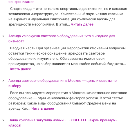
к
синхронизация
э
э
в
к
Спартакиада – это не только спортивные достижения, но и сложная
к
ы
р
техническая инфраструктура. Качественный звук, четкая картинка
р
б
а
на экранах и идеальная синхронизация критически важны для
а
р
н
:
зрелищности мероприятия. В этой…
Читать далее
н
а
а
Т
а
т
с
е
Аренда vs покупка светового оборудования: что выгоднее для
:
ь
ш
х
бизнеса?
п
з
а
н
о
в
Вводная часть При организации мероприятий ключевым вопросом
г
и
л
у
остается техническое оснащение: арендовать световое
о
ч
н
к
оборудование или купить его. Оба варианта имеют свои
м
е
о
о
преимущества, но выбор зависит от масштабов событий, бюджета…
п
с
е
в
:
Читать далее
и
к
р
о
А
к
о
у
е
р
Аренда светового оборудования в Москве — цены и советы по
с
е
к
о
е
выбору
е
о
о
б
н
л
б
Если вы планируете мероприятие в Москве, качественное световое
в
о
д
я
е
оборудование — один из ключевых факторов успеха. В этой статье
о
р
а
2
с
разберем: Какие виды оборудования бывают Средние цены на
д
у
v
.
п
:
аренду Как…
Читать далее
с
д
s
6
е
А
т
о
п
м
ч
р
в
Наша компания закупила новый FLEXIBLE LED-экран премиум-
в
о
м
е
е
о
класса!
а
к
:
н
н