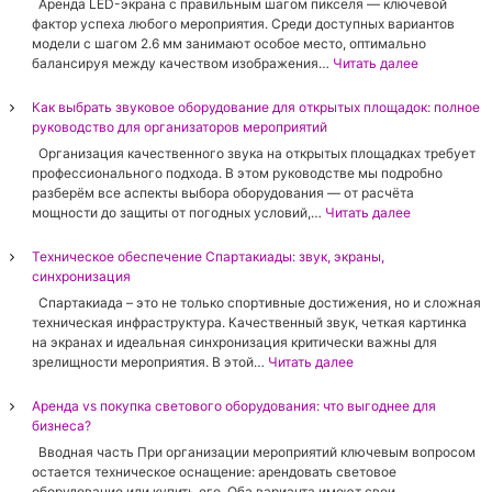
Aренда LED-экрана с правильным шагом пикселя — ключевой
д
фактор успеха любого мероприятия. Среди доступных вариантов
а
модели с шагом 2.6 мм занимают особое место, оптимально
б
:
балансируя между качеством изображения…
Читать далее
о
А
л
р
Как выбрать звуковое оборудование для открытых площадок: полное
ь
е
руководство для организаторов мероприятий
ш
н
о
Организация качественного звука на открытых площадках требует
д
г
профессионального подхода. В этом руководстве мы подробно
а
о
разберём все аспекты выбора оборудования — от расчёта
L
L
:
мощности до защиты от погодных условий,…
Читать далее
E
E
К
D
D
а
Техническое обеспечение Спартакиады: звук, экраны,
-
-
к
синхронизация
э
э
в
к
Спартакиада – это не только спортивные достижения, но и сложная
к
ы
р
техническая инфраструктура. Качественный звук, четкая картинка
р
б
а
на экранах и идеальная синхронизация критически важны для
а
р
н
:
зрелищности мероприятия. В этой…
Читать далее
н
а
а
Т
а
т
с
е
Аренда vs покупка светового оборудования: что выгоднее для
:
ь
ш
х
бизнеса?
п
з
а
н
о
в
Вводная часть При организации мероприятий ключевым вопросом
г
и
л
у
остается техническое оснащение: арендовать световое
о
ч
н
к
оборудование или купить его. Оба варианта имеют свои