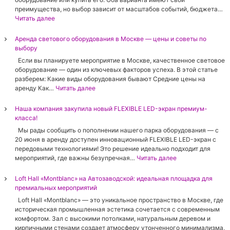
м
е
о
о
преимущества, но выбор зависит от масштабов событий, бюджета…
п
с
е
в
:
Читать далее
и
к
р
о
А
к
о
у
е
р
Аренда светового оборудования в Москве — цены и советы по
с
е
к
о
е
выбору
е
о
о
б
н
л
б
Если вы планируете мероприятие в Москве, качественное световое
в
о
д
я
е
оборудование — один из ключевых факторов успеха. В этой статье
о
р
а
2
с
разберем: Какие виды оборудования бывают Средние цены на
д
у
v
.
п
:
аренду Как…
Читать далее
с
д
s
6
е
А
т
о
п
м
ч
р
в
Наша компания закупила новый FLEXIBLE LED-экран премиум-
в
о
м
е
е
о
класса!
а
к
:
н
н
д
н
у
Мы рады сообщить о пополнении нашего парка оборудования — c
п
и
д
л
и
п
20 июня в аренду доступен инновационный FLEXIBLE LED-экран с
о
е
а
я
е
к
передовыми технологиями! Это решение идеально подходит для
л
С
с
в
д
а
:
мероприятий, где важны безупречная…
Читать далее
н
п
в
а
л
с
Н
о
а
е
ш
я
в
а
е
Loft Hall «Montblanc» на Автозаводской: идеальная площадка для
р
т
е
о
е
ш
р
премиальных мероприятий
т
о
г
т
т
а
у
а
в
Loft Hall «Montblanc» — это уникальное пространство в Москве, где
о
к
о
к
к
к
о
историческая промышленная эстетика сочетается с современным
м
р
в
о
о
и
г
комфортом. Зал с высокими потолками, натуральным деревом и
е
ы
о
м
в
а
о
кирпичными стенами создает атмосферу утонченного минимализма,
р
т