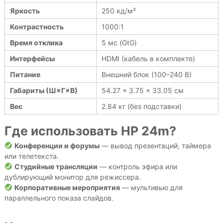
Яркость
250 кд/м²
Контрастность
1000:1
Время отклика
5 мс (GtG)
Интерфейсы
HDMI (кабель в комплекте)
Питание
Внешний блок (100–240 В)
Габариты (Ш×Г×В)
54.27 × 3.75 × 33.05 см
Вес
2.84 кг (без подставки)
Где использовать
HP
24
m
?
Конференции и форумы
— вывод презентаций, таймера
или телетекста.
Студийные трансляции
— контроль эфира или
дублирующий монитор для режиссера.
Корпоративные мероприятия
— мультивью для
параллельного показа слайдов.