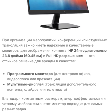
е
р
о
п
р
и
я
т
и
При организации мероприятий, конференций или студийных
й
трансляций важно иметь надежные и качественные
мониторы для отображения контента.
HP
24
m
с диагональю
23.8 дюйма (60.45 см) и
Full
HD
разрешением
— это
отличное решение для аренды в качестве:
Программного монитора
(для контроля эфира,
видеопотока или презентации)
Мультивью-дисплея
(трансляция дополнительного
контента, слайдов или телетекста)
Благодаря компактным размерам, энергоэффективности и
четкому изображению, этот монитор подходит для самых
разных задач.